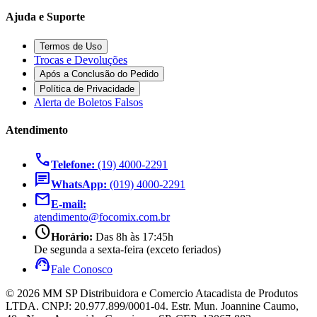
Ajuda e Suporte
Termos de Uso
Trocas e Devoluções
Após a Conclusão do Pedido
Política de Privacidade
Alerta de Boletos Falsos
Atendimento
call
Telefone:
(19) 4000-2291
chat
WhatsApp:
(019) 4000-2291
mail
E-mail:
atendimento@focomix.com.br
schedule
Horário:
Das 8h às 17:45h
De segunda a sexta-feira (exceto feriados)
support_agent
Fale Conosco
© 2026 MM SP Distribuidora e Comercio Atacadista de Produtos
LTDA. CNPJ: 20.977.899/0001-04. Estr. Mun. Joannine Caumo,