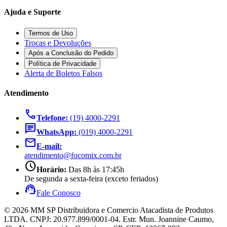
Ajuda e Suporte
Termos de Uso
Trocas e Devoluções
Após a Conclusão do Pedido
Política de Privacidade
Alerta de Boletos Falsos
Atendimento
call
Telefone:
(19) 4000-2291
chat
WhatsApp:
(019) 4000-2291
mail
E-mail:
atendimento@focomix.com.br
schedule
Horário:
Das 8h às 17:45h
De segunda a sexta-feira (exceto feriados)
support_agent
Fale Conosco
© 2026 MM SP Distribuidora e Comercio Atacadista de Produtos
LTDA. CNPJ: 20.977.899/0001-04. Estr. Mun. Joannine Caumo,