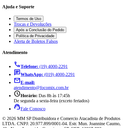
Ajuda e Suporte
Termos de Uso
Trocas e Devoluções
Após a Conclusão do Pedido
Política de Privacidade
Alerta de Boletos Falsos
Atendimento
call
Telefone:
(19) 4000-2291
chat
WhatsApp:
(019) 4000-2291
mail
E-mail:
atendimento@focomix.com.br
schedule
Horário:
Das 8h às 17:45h
De segunda a sexta-feira (exceto feriados)
support_agent
Fale Conosco
© 2026 MM SP Distribuidora e Comercio Atacadista de Produtos
LTDA. CNPJ: 20.977.899/0001-04. Estr. Mun. Joannine Caumo,