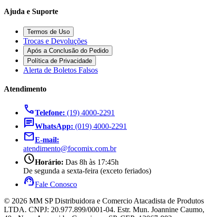
Ajuda e Suporte
Termos de Uso
Trocas e Devoluções
Após a Conclusão do Pedido
Política de Privacidade
Alerta de Boletos Falsos
Atendimento
call
Telefone:
(19) 4000-2291
chat
WhatsApp:
(019) 4000-2291
mail
E-mail:
atendimento@focomix.com.br
schedule
Horário:
Das 8h às 17:45h
De segunda a sexta-feira (exceto feriados)
support_agent
Fale Conosco
© 2026 MM SP Distribuidora e Comercio Atacadista de Produtos
LTDA. CNPJ: 20.977.899/0001-04. Estr. Mun. Joannine Caumo,